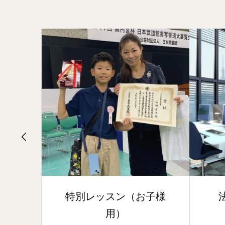
ッスン（お子様
法人向けプログラム
用）