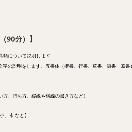
（90分）】
道具類について説明します
文字の説明をします。五書体（楷書、行書、草書、隷書、篆書
使い方、持ち方、縦線や横線の書き方など）
、小、永 など】